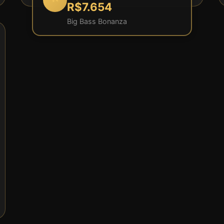
R$7.654
Big Bass Bonanza