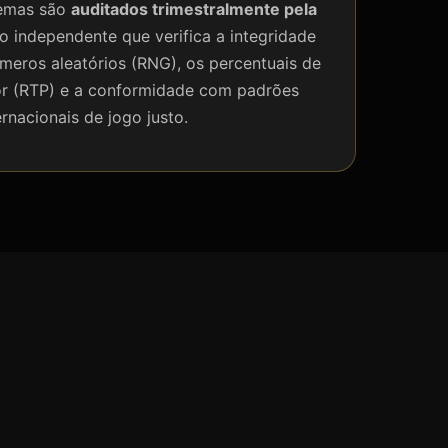
temas são
auditados trimestralmente pela
io independente que verifica a integridade
meros aleatórios (RNG), os percentuais de
or (RTP) e a conformidade com padrões
ernacionais de jogo justo.