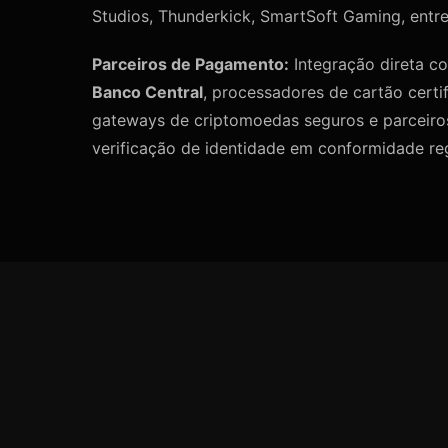
Studios, Thunderkick, SmartSoft Gaming, entre
Parceiros de Pagamento:
Integração direta 
Banco Central
, processadores de cartão certi
gateways de criptomoedas seguros e parceir
verificação de identidade em conformidade reg