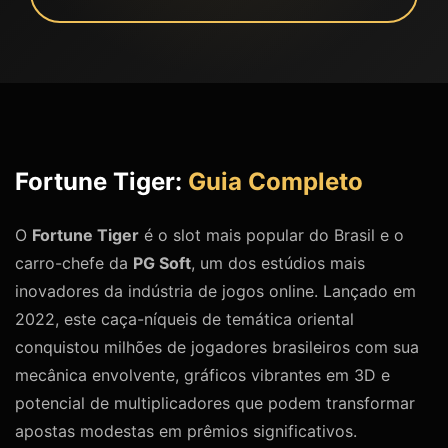
Fortune Tiger:
Guia Completo
O
Fortune Tiger
é o slot mais popular do Brasil e o
carro-chefe da
PG Soft
, um dos estúdios mais
inovadores da indústria de jogos online. Lançado em
2022, este caça-níqueis de temática oriental
conquistou milhões de jogadores brasileiros com sua
mecânica envolvente, gráficos vibrantes em 3D e
potencial de multiplicadores que podem transformar
apostas modestas em prêmios significativos.