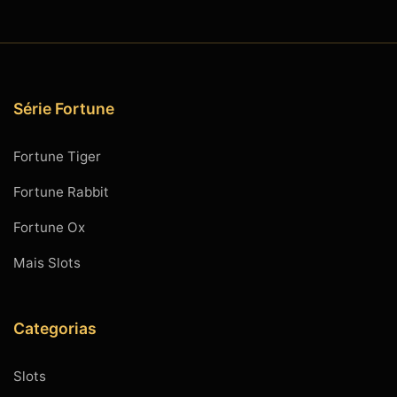
Série Fortune
Fortune Tiger
Fortune Rabbit
Fortune Ox
Mais Slots
Categorias
Slots