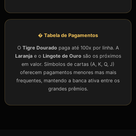
� Tabela de Pagamentos
O
Tigre Dourado
paga até 100x por linha. A
Laranja
e o
Lingote de Ouro
são os próximos
em valor. Símbolos de cartas (A, K, Q, J)
oferecem pagamentos menores mas mais
frequentes, mantendo a banca ativa entre os
grandes prêmios.