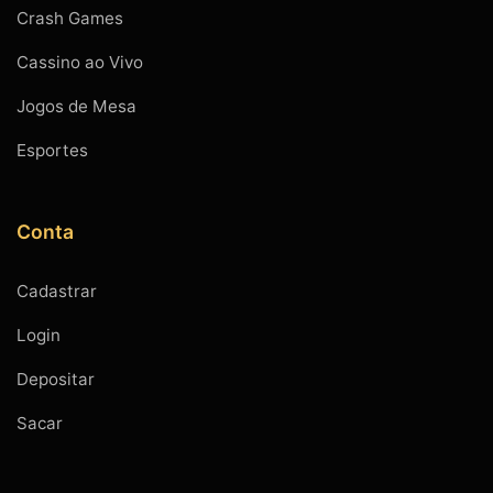
Crash Games
Cassino ao Vivo
Jogos de Mesa
Esportes
Conta
Cadastrar
Login
Depositar
Sacar