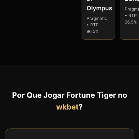
Olympus
Pragma
• RTP
Pragmatic
96.5%
• RTP
96.5%
Por Que Jogar Fortune Tiger no
wkbet
?