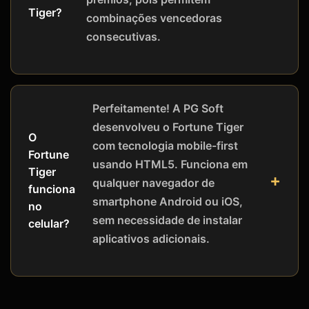
Tiger?
combinações vencedoras
consecutivas.
Perfeitamente! A PG Soft
desenvolveu o Fortune Tiger
O
com tecnologia mobile-first
Fortune
usando HTML5. Funciona em
Tiger
qualquer navegador de
funciona
smartphone Android ou iOS,
no
sem necessidade de instalar
celular?
aplicativos adicionais.