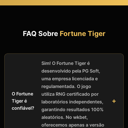
FAQ Sobre
Fortune Tiger
Sim! O Fortune Tiger é
desenvolvido pela PG Soft,
uma empresa licenciada e
regulamentada. O jogo
O Fortune
utiliza RNG certificado por
Tiger é
laboratórios independentes,
confiável?
garantindo resultados 100%
aleatórios. No wkbet,
oferecemos apenas a versão