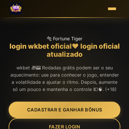
🐅 Fortune Tiger
login wkbet oficial❤️ login oficial
atualizado
wkbet 🎁🎰 Rodadas grátis podem ser o seu
aquecimento: use para conhecer o jogo, entender
a volatilidade e ajustar o ritmo. Depois, aumente
só um pouco e mantenha o controle 💵🧠. (+18)
CADASTRAR E GANHAR BÔNUS
FAZER LOGIN