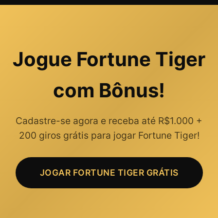
Jogue Fortune Tiger
com Bônus!
Cadastre-se agora e receba até R$1.000 +
200 giros grátis para jogar Fortune Tiger!
JOGAR FORTUNE TIGER GRÁTIS