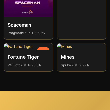
Spaceman
Pragmatic • RTP 96.5%
HOT
Fortune Tiger
Mines
PG Soft • RTP 96.8%
Spribe • RTP 97%