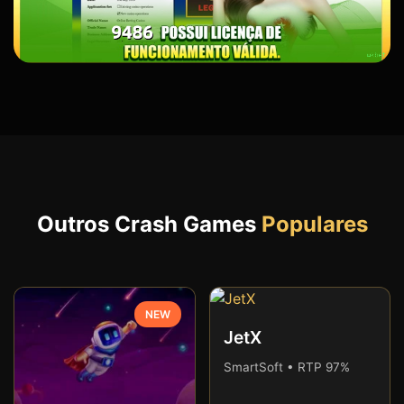
Outros Crash Games
Populares
NEW
JetX
SmartSoft • RTP 97%