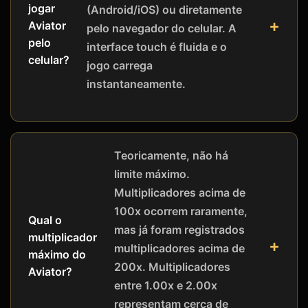
jogar
(Android/iOS) ou diretamente
Aviator
pelo navegador do celular. A
pelo
interface touch é fluida e o
celular?
jogo carrega
instantaneamente.
Teoricamente, não há
limite máximo.
Multiplicadores acima de
100x ocorrem raramente,
Qual o
mas já foram registrados
multiplicador
multiplicadores acima de
máximo do
200x. Multiplicadores
Aviator?
entre 1.00x e 2.00x
representam cerca de