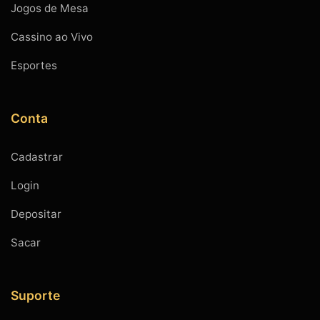
Jogos de Mesa
Cassino ao Vivo
Esportes
Conta
Cadastrar
Login
Depositar
Sacar
Suporte