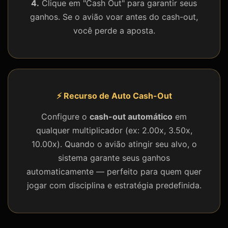
4.
Clique em "Cash Out" para garantir seus
ganhos. Se o avião voar antes do cash-out,
você perde a aposta.
⚡ Recurso de Auto Cash-Out
Configure o
cash-out automático
em
qualquer multiplicador (ex: 2.00x, 3.50x,
10.00x). Quando o avião atingir seu alvo, o
sistema garante seus ganhos
automaticamente — perfeito para quem quer
jogar com disciplina e estratégia predefinida.