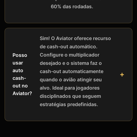
60% das rodadas.
Sim! O Aviator oferece recurso
de cash-out automático.
Configure o multiplicador
Posso
usar
desejado e o sistema faz o
auto
cash-out automaticamente
cash-
quando o avião atingir seu
out no
alvo. Ideal para jogadores
Aviator?
disciplinados que seguem
estratégias predefinidas.