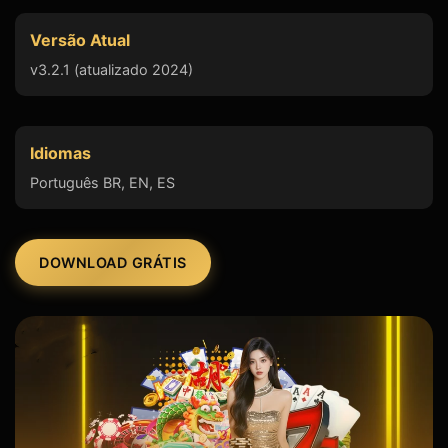
Versão Atual
v3.2.1 (atualizado 2024)
Idiomas
Português BR, EN, ES
DOWNLOAD GRÁTIS