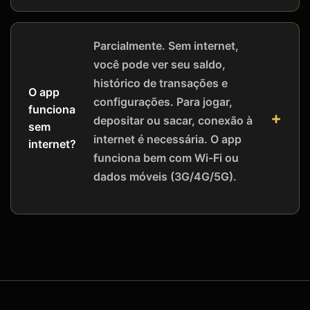
Parcialmente. Sem internet,
você pode ver seu saldo,
histórico de transações e
O app
configurações. Para jogar,
funciona
depositar ou sacar, conexão à
sem
internet é necessária. O app
internet?
funciona bem com Wi-Fi ou
dados móveis (3G/4G/5G).