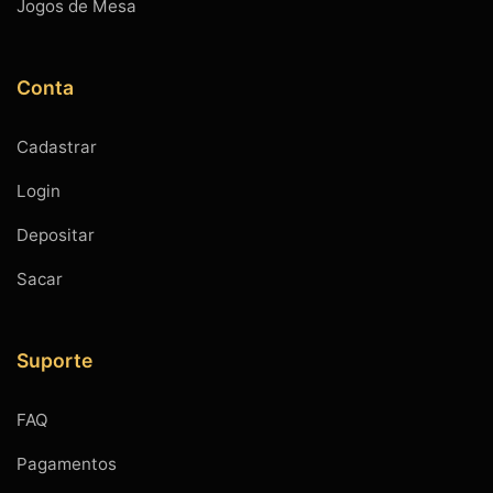
Jogos de Mesa
Conta
Cadastrar
Login
Depositar
Sacar
Suporte
FAQ
Pagamentos