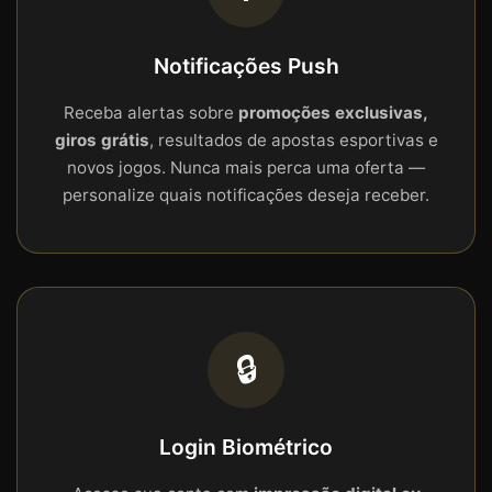
Notificações Push
Receba alertas sobre
promoções exclusivas,
giros grátis
, resultados de apostas esportivas e
novos jogos. Nunca mais perca uma oferta —
personalize quais notificações deseja receber.
🔒
Login Biométrico