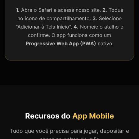
1.
Abra o Safari e acesse nosso site.
2.
Toque
no ícone de compartilhamento.
3.
Selecione
"Adicionar à Tela Início".
4.
Nomeie o atalho e
confirme. O app funciona como um
Progressive Web App (PWA)
nativo.
Recursos do
App Mobile
Tudo que você precisa para jogar, depositar e