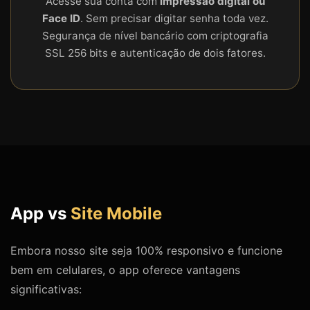
Acesse sua conta com
impressão digital ou
Face ID
. Sem precisar digitar senha toda vez.
Segurança de nível bancário com criptografia
SSL 256 bits e autenticação de dois fatores.
App vs
Site Mobile
Embora nosso site seja 100% responsivo e funcione
bem em celulares, o app oferece vantagens
significativas: