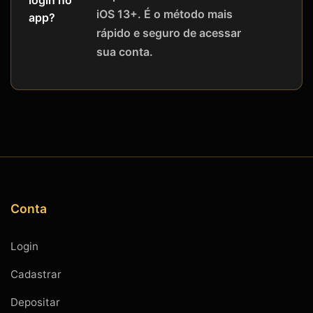
iOS 13+. É o método mais
app?
rápido e seguro de acessar
sua conta.
Conta
Login
Cadastrar
Depositar