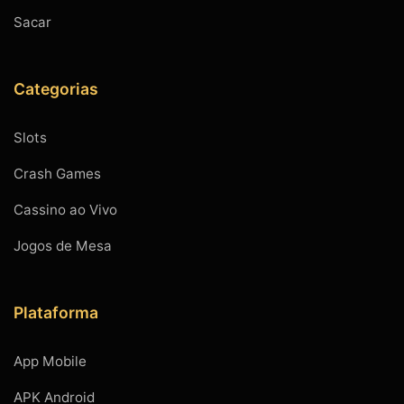
Sacar
Categorias
Slots
Crash Games
Cassino ao Vivo
Jogos de Mesa
Plataforma
App Mobile
APK Android