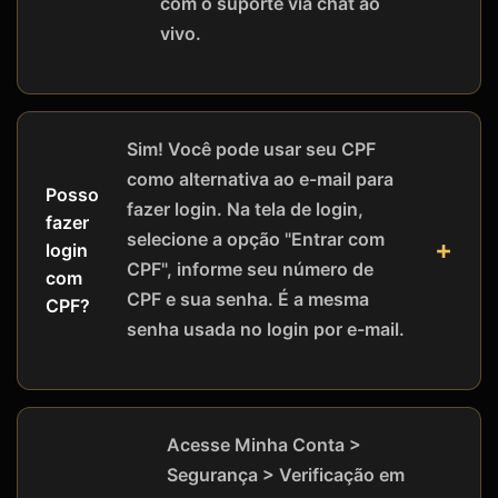
com o suporte via chat ao
vivo.
Sim! Você pode usar seu CPF
como alternativa ao e-mail para
Posso
fazer login. Na tela de login,
fazer
selecione a opção "Entrar com
login
CPF", informe seu número de
com
CPF e sua senha. É a mesma
CPF?
senha usada no login por e-mail.
Acesse Minha Conta >
Segurança > Verificação em