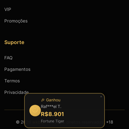
VIP
Promoções
Suporte
FAQ
Pagamentos
Termos
Privacidade
×
🎉 Ganhou
Raf***el T.
🐯
R$8.901
Fortune Tiger
© 2026
wkbet
. Todos os direitos reservados. +18