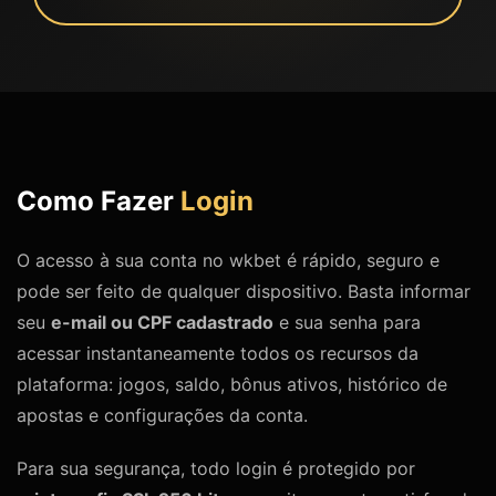
Como Fazer
Login
O acesso à sua conta no wkbet é rápido, seguro e
pode ser feito de qualquer dispositivo. Basta informar
seu
e-mail ou CPF cadastrado
e sua senha para
acessar instantaneamente todos os recursos da
plataforma: jogos, saldo, bônus ativos, histórico de
apostas e configurações da conta.
Para sua segurança, todo login é protegido por