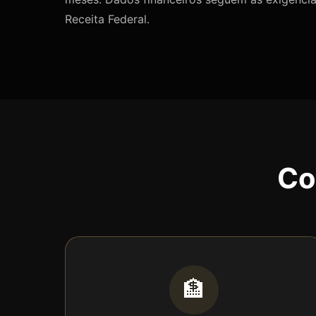
Receita Federal.
Co
🏦