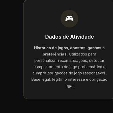
🎮
Dados de Atividade
Histórico de jogos, apostas, ganhos e
preferências.
Utilizados para
personalizar recomendações, detectar
comportamento de jogo problemático e
cumprir obrigações de jogo responsável.
Base legal: legítimo interesse e obrigação
legal.