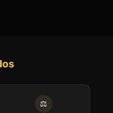
dos
⚖️