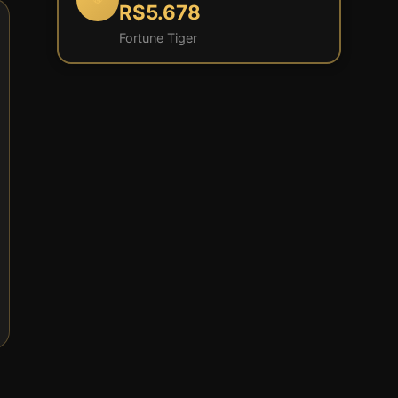
R$5.678
Fortune Tiger