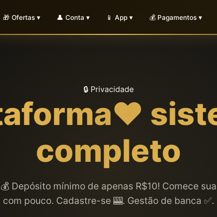
🎁 Ofertas ▾
👤 Conta ▾
📱 App ▾
💰 Pagamentos ▾
🔒 Privacidade
aforma❤️ sist
completo
💰 Depósito mínimo de apenas R$10! Comece sua
com pouco. Cadastre-se 🎰. Gestão de banca ✅.