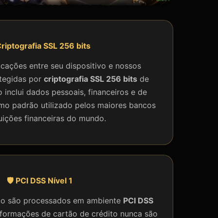
Criptografia SSL 256 bits
cações entre seu dispositivo e nossos
otegidas por
criptografia SSL 256 bits
de
o inclui dados pessoais, financeiros e de
o padrão utilizado pelos maiores bancos
tuições financeiras do mundo.
🛡️ PCI DSS Nível 1
o são processados em ambiente
PCI DSS
nformações de cartão de crédito nunca são