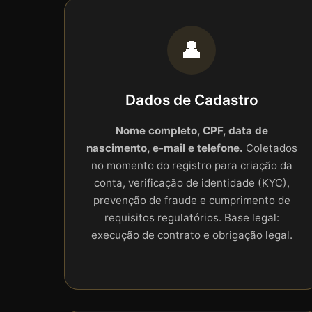
👤
Dados de Cadastro
Nome completo, CPF, data de
nascimento, e-mail e telefone.
Coletados
no momento do registro para criação da
conta, verificação de identidade (KYC),
prevenção de fraude e cumprimento de
requisitos regulatórios. Base legal:
execução de contrato e obrigação legal.