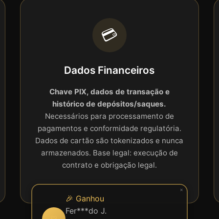
💳
Dados Financeiros
Chave PIX, dados de transação e
histórico de depósitos/saques.
Necessários para processamento de
pagamentos e conformidade regulatória.
Dados de cartão são tokenizados e nunca
armazenados. Base legal: execução de
contrato e obrigação legal.
×
🎉 Ganhou
Fer***do J.
🐯