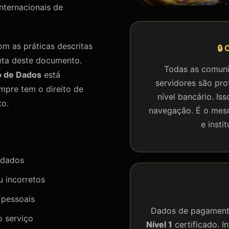
nternacionais de
om as práticas descritas
🔒 
eta deste documento.
Todas as comuni
o de Dados
está
servidores são pr
mpre tem o direito de
nível bancário. Iss
to.
navegação. É o mesm
e insti
 dados
 incorretos
 pessoais
Dados de pagament
o serviço
Nível 1
certificado. I