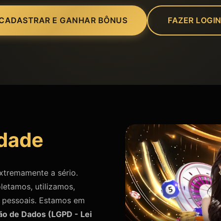
CADASTRAR E GANHAR BÔNUS
FAZER LOGI
idade
xtremamente a sério.
letamos, utilizamos,
 pessoais. Estamos em
ção de Dados (LGPD - Lei